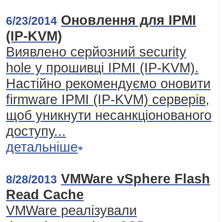
Оновлення для IPMI
6/23/2014
(IP-KVM)
Виявлено серйозний security
hole у прошивці IPMI (IP-KVM).
Настійно рекомендуємо оновити
firmware IPMI (IP-KVM) серверів,
щоб уникнути несанкціонованого
доступу...
детальніше
VMWare vSphere Flash
8/28/2013
Read Cache
VMWare реалізували