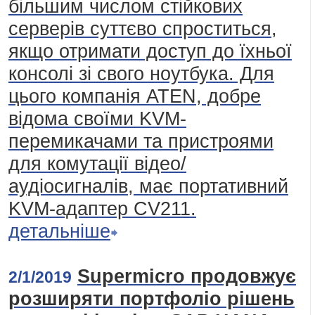
більшим числом стійкових
серверів суттєво спроститься,
якщо отримати доступ до їхньої
консолі зі свого ноутбука. Для
цього компанія ATEN, добре
відома своїми KVM-
перемикачами та пристроями
для комутації відео/
аудіосигналів, має портативний
KVM-адаптер CV211.
детальніше
Supermicro продовжує
2/1/2019
розширяти портфоліо рішень