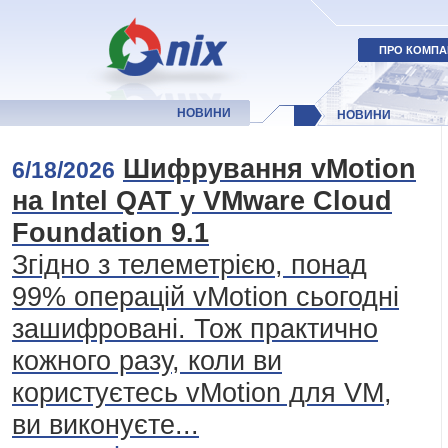
ПРО КОМПА
НОВИНИ
НОВИНИ
Шифрування vMotion
6/18/2026
на Intel QAT у VMware Cloud
Foundation 9.1
Згідно з телеметрією, понад
99% операцій vMotion сьогодні
зашифровані. Тож практично
кожного разу, коли ви
користуєтесь vMotion для VM,
ви виконуєте...