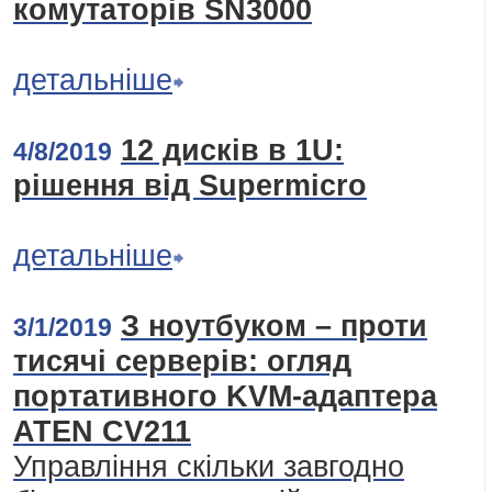
комутаторів SN3000
детальніше
12 дисків в 1U:
4/8/2019
рішення від Supermicro
детальніше
З ноутбуком – проти
3/1/2019
тисячі серверів: огляд
портативного KVM-адаптера
ATEN CV211
Управління скільки завгодно