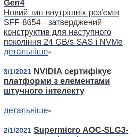
Gen4
Новий тип внутрішніх роз'ємів
SFF-8654 - затверджений
конструктив для наступного
покоління 24 GB/s SAS і NVMe
детальніше
NVIDIA сертифікує
3/1/2021
платформи з елементами
штучного інтелекту
детальніше
Supermicro AOC-SLG3-
2/1/2021