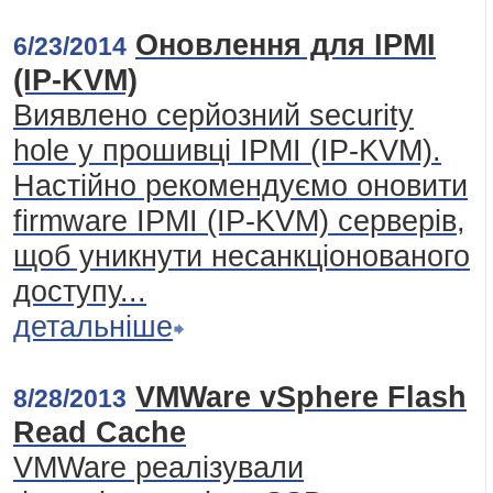
Оновлення для IPMI
6/23/2014
(IP-KVM)
Виявлено серйозний security
hole у прошивці IPMI (IP-KVM).
Настійно рекомендуємо оновити
firmware IPMI (IP-KVM) серверів,
щоб уникнути несанкціонованого
доступу...
детальніше
VMWare vSphere Flash
8/28/2013
Read Cache
VMWare реалізували