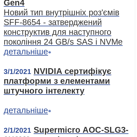
Gen4
Новий тип внутрішніх роз'ємів
SFF-8654 - затверджений
конструктив для наступного
покоління 24 GB/s SAS і NVMe
детальніше
NVIDIA сертифікує
3/1/2021
платформи з елементами
штучного інтелекту
детальніше
Supermicro AOC-SLG3-
2/1/2021