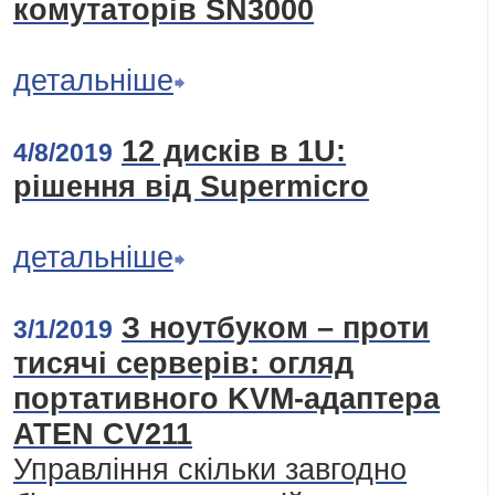
комутаторів SN3000
детальніше
12 дисків в 1U:
4/8/2019
рішення від Supermicro
детальніше
З ноутбуком – проти
3/1/2019
тисячі серверів: огляд
портативного KVM-адаптера
ATEN CV211
Управління скільки завгодно