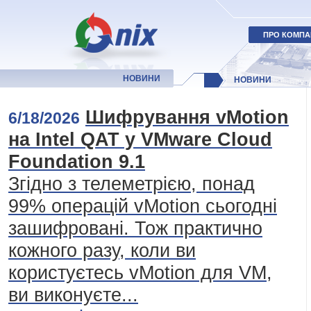
ПРО КОМПА
НОВИНИ
НОВИНИ
Шифрування vMotion
6/18/2026
на Intel QAT у VMware Cloud
Foundation 9.1
Згідно з телеметрією, понад
99% операцій vMotion сьогодні
зашифровані. Тож практично
кожного разу, коли ви
користуєтесь vMotion для VM,
ви виконуєте...