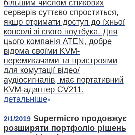
більшим числом стійкових
серверів суттєво спроститься,
якщо отримати доступ до їхньої
консолі зі свого ноутбука. Для
цього компанія ATEN, добре
відома своїми KVM-
перемикачами та пристроями
для комутації відео/
аудіосигналів, має портативний
KVM-адаптер CV211.
детальніше
Supermicro продовжує
2/1/2019
розширяти портфоліо рішень