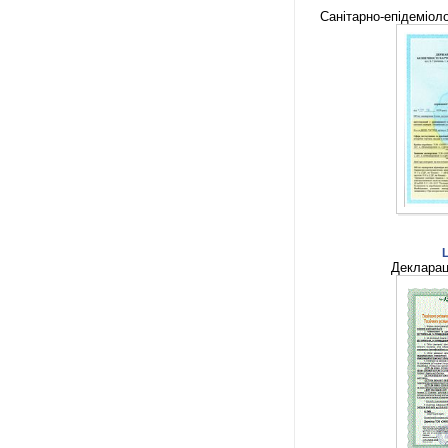
Санітарно-епідеміоло
Деклараці