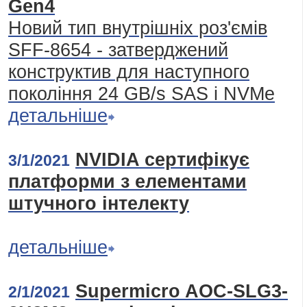
Gen4
Новий тип внутрішніх роз'ємів
SFF-8654 - затверджений
конструктив для наступного
покоління 24 GB/s SAS і NVMe
детальніше
NVIDIA сертифікує
3/1/2021
платформи з елементами
штучного інтелекту
детальніше
Supermicro AOC-SLG3-
2/1/2021