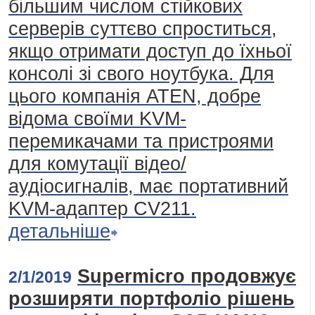
більшим числом стійкових
серверів суттєво спроститься,
якщо отримати доступ до їхньої
консолі зі свого ноутбука. Для
цього компанія ATEN, добре
відома своїми KVM-
перемикачами та пристроями
для комутації відео/
аудіосигналів, має портативний
KVM-адаптер CV211.
детальніше
Supermicro продовжує
2/1/2019
розширяти портфоліо рішень