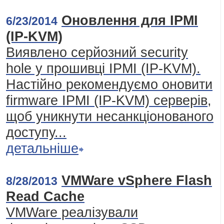
Оновлення для IPMI
6/23/2014
(IP-KVM)
Виявлено серйозний security
hole у прошивці IPMI (IP-KVM).
Настійно рекомендуємо оновити
firmware IPMI (IP-KVM) серверів,
щоб уникнути несанкціонованого
доступу...
детальніше
VMWare vSphere Flash
8/28/2013
Read Cache
VMWare реалізували