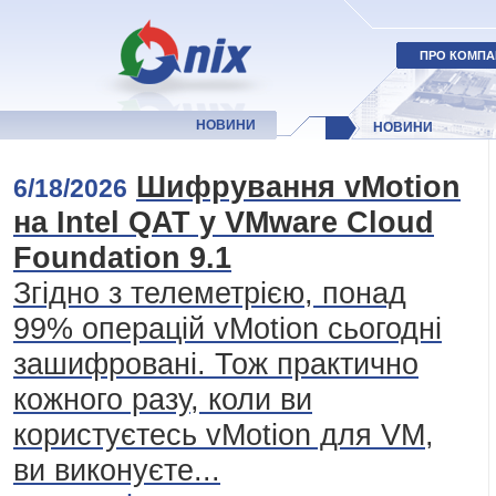
ПРО КОМПА
НОВИНИ
НОВИНИ
Шифрування vMotion
6/18/2026
на Intel QAT у VMware Cloud
Foundation 9.1
Згідно з телеметрією, понад
99% операцій vMotion сьогодні
зашифровані. Тож практично
кожного разу, коли ви
користуєтесь vMotion для VM,
ви виконуєте...