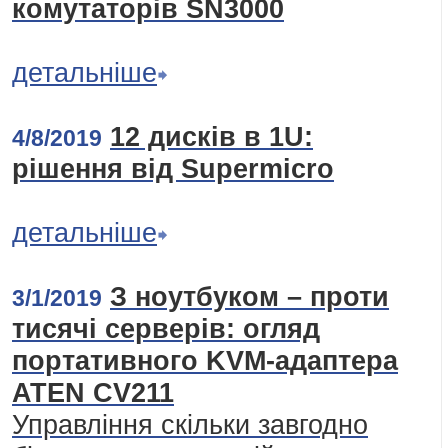
комутаторів SN3000
детальніше
12 дисків в 1U:
4/8/2019
рішення від Supermicro
детальніше
З ноутбуком – проти
3/1/2019
тисячі серверів: огляд
портативного KVM-адаптера
ATEN CV211
Управління скільки завгодно