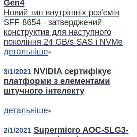
Gen4
Новий тип внутрішніх роз'ємів
SFF-8654 - затверджений
конструктив для наступного
покоління 24 GB/s SAS і NVMe
детальніше
NVIDIA сертифікує
3/1/2021
платформи з елементами
штучного інтелекту
детальніше
Supermicro AOC-SLG3-
2/1/2021