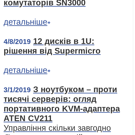
комутаторів SN3000
детальніше
12 дисків в 1U:
4/8/2019
рішення від Supermicro
детальніше
З ноутбуком – проти
3/1/2019
тисячі серверів: огляд
портативного KVM-адаптера
ATEN CV211
Управління скільки завгодно