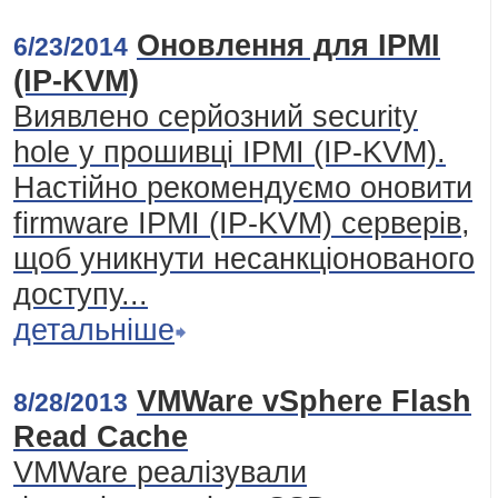
Оновлення для IPMI
6/23/2014
(IP-KVM)
Виявлено серйозний security
hole у прошивці IPMI (IP-KVM).
Настійно рекомендуємо оновити
firmware IPMI (IP-KVM) серверів,
щоб уникнути несанкціонованого
доступу...
детальніше
VMWare vSphere Flash
8/28/2013
Read Cache
VMWare реалізували