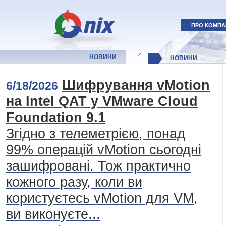
ПРО КОМПА
НОВИНИ
НОВИНИ
Шифрування vMotion
6/18/2026
на Intel QAT у VMware Cloud
Foundation 9.1
Згідно з телеметрією, понад
99% операцій vMotion сьогодні
зашифровані. Тож практично
кожного разу, коли ви
користуєтесь vMotion для VM,
ви виконуєте...