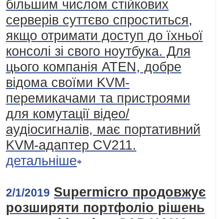
більшим числом стійкових
серверів суттєво спроститься,
якщо отримати доступ до їхньої
консолі зі свого ноутбука. Для
цього компанія ATEN, добре
відома своїми KVM-
перемикачами та пристроями
для комутації відео/
аудіосигналів, має портативний
KVM-адаптер CV211.
детальніше
Supermicro продовжує
2/1/2019
розширяти портфоліо рішень