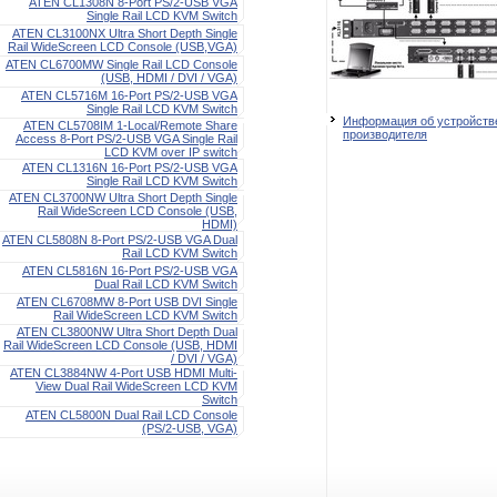
ATEN CL1308N 8-Port PS/2-USB VGA
Single Rail LCD KVM Switch
ATEN CL3100NX Ultra Short Depth Single
Rail WideScreen LCD Console (USB,VGA)
ATEN CL6700MW Single Rail LCD Console
(USB, HDMI / DVI / VGA)
ATEN CL5716M 16-Port PS/2-USB VGA
Single Rail LCD KVM Switch
Информация об устройстве
ATEN CL5708IM 1-Local/Remote Share
производителя
Access 8-Port PS/2-USB VGA Single Rail
LCD KVM over IP switch
ATEN CL1316N 16-Port PS/2-USB VGA
Single Rail LCD KVM Switch
ATEN CL3700NW Ultra Short Depth Single
Rail WideScreen LCD Console (USB,
HDMI)
ATEN CL5808N 8-Port PS/2-USB VGA Dual
Rail LCD KVM Switch
ATEN CL5816N 16-Port PS/2-USB VGA
Dual Rail LCD KVM Switch
ATEN CL6708MW 8-Port USB DVI Single
Rail WideScreen LCD KVM Switch
ATEN CL3800NW Ultra Short Depth Dual
Rail WideScreen LCD Console (USB, HDMI
/ DVI / VGA)
ATEN CL3884NW 4-Port USB HDMI Multi-
View Dual Rail WideScreen LCD KVM
Switch
ATEN CL5800N Dual Rail LCD Console
(PS/2-USB, VGA)