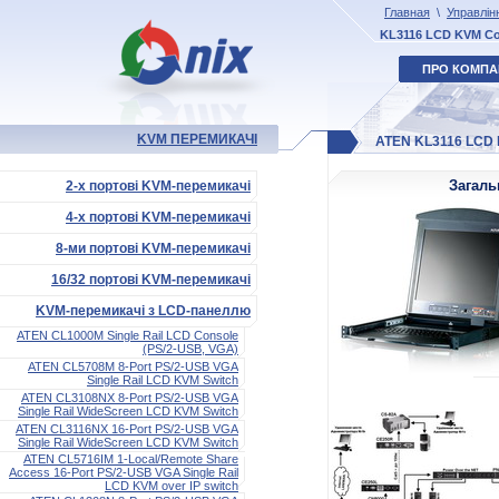
Главная
\
Управлін
KL3116 LCD KVM Co
ПРО КОМПА
KVM ПЕРЕМИКАЧІ
ATEN KL3116 LCD 
Загаль
2-х портові KVM-перемикачі
4-х портові KVM-перемикачі
8-ми портові KVM-перемикачі
16/32 портові KVM-перемикачі
KVM-перемикачі з LCD-панеллю
ATEN CL1000M Single Rail LCD Console
(PS/2-USB, VGA)
ATEN CL5708M 8-Port PS/2-USB VGA
Single Rail LCD KVM Switch
ATEN CL3108NX 8-Port PS/2-USB VGA
Single Rail WideScreen LCD KVM Switch
ATEN CL3116NX 16-Port PS/2-USB VGA
Single Rail WideScreen LCD KVM Switch
ATEN CL5716IM 1-Local/Remote Share
Access 16-Port PS/2-USB VGA Single Rail
LCD KVM over IP switch