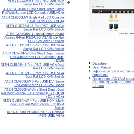
ATEN CL1308N 8-Port PS/2-USB VGA
Single Rail LCD KVM Switch
ATEN CL3100NX Ultra Short Depth Single
Rail WideScreen LCD Console (USB,VGA)
ATEN CL6700MW Single Rail LCD Console
(USB, HDMI / DVI / VGA)
ATEN CL5716M 16-Port PS/2-USB VGA
Single Rail LCD KVM Switch
ATEN CL5708IM 1-Local/Remote Share
Access 8-Port PS/2-USB VGA Single Rail
LCD KVM over IP switch
ATEN CL1316N 16-Port PS/2-USB VGA
Single Rail LCD KVM Switch
ATEN CL3700NW Ultra Short Depth Single
Rail WideScreen LCD Console (USB,
HDMI)
Datasheet
ATEN CL5808N 8-Port PS/2-USB VGA Dual
User Manual
Rail LCD KVM Switch
Інформація про пристрій на
ATEN CL5816N 16-Port PS/2-USB VGA
виробника
Dual Rail LCD KVM Switch
Порівняння LCD KVM перем
ATEN CL6708MW 8-Port USB DVI Single
CL5708, CL5708i, CL5808, 
Rail WideScreen LCD KVM Switch
CL3108
ATEN CL3800NW Ultra Short Depth Dual
Rail WideScreen LCD Console (USB, HDMI
/ DVI / VGA)
ATEN CL3884NW 4-Port USB HDMI Multi-
View Dual Rail WideScreen LCD KVM
Switch
ATEN CL5800N Dual Rail LCD Console
(PS/2-USB, VGA)