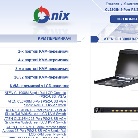
Главная
\
Управлін
CL1308N 8-Port PS/
ПРО КОМПА
KVM ПЕРЕМИКАЧІ
ATEN CL1308N 8-Po
2-х портові KVM-перемикачі
4-х портові KVM-перемикачі
8-ми портові KVM-перемикачі
16/32 портові KVM-перемикачі
KVM-перемикачі з LCD-панеллю
ATEN CL1000M Single Rail LCD Console
(PS/2-USB, VGA)
ATEN CL5708M 8-Port PS/2-USB VGA
Single Rail LCD KVM Switch
ATEN CL3108NX 8-Port PS/2-USB VGA
Single Rail WideScreen LCD KVM Switch
ATEN CL3116NX 16-Port PS/2-USB VGA
Single Rail WideScreen LCD KVM Switch
ATEN CL5716IM 1-Local/Remote Share
Access 16-Port PS/2-USB VGA Single Rail
LCD KVM over IP switch