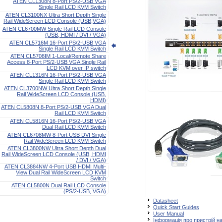
ATEN CL1308N 8-Port PS/2-USB VGA
Single Rail LCD KVM Switch
ATEN CL3100NX Ultra Short Depth Single
Rail WideScreen LCD Console (USB,VGA)
ATEN CL6700MW Single Rail LCD Console
(USB, HDMI / DVI / VGA)
ATEN CL5716M 16-Port PS/2-USB VGA
Single Rail LCD KVM Switch
ATEN CL5708IM 1-Local/Remote Share
Access 8-Port PS/2-USB VGA Single Rail
LCD KVM over IP switch
ATEN CL1316N 16-Port PS/2-USB VGA
Single Rail LCD KVM Switch
ATEN CL3700NW Ultra Short Depth Single
Rail WideScreen LCD Console (USB,
HDMI)
ATEN CL5808N 8-Port PS/2-USB VGA Dual
Rail LCD KVM Switch
ATEN CL5816N 16-Port PS/2-USB VGA
Dual Rail LCD KVM Switch
ATEN CL6708MW 8-Port USB DVI Single
Rail WideScreen LCD KVM Switch
ATEN CL3800NW Ultra Short Depth Dual
Rail WideScreen LCD Console (USB, HDMI
/ DVI / VGA)
ATEN CL3884NW 4-Port USB HDMI Multi-
View Dual Rail WideScreen LCD KVM
Switch
ATEN CL5800N Dual Rail LCD Console
(PS/2-USB, VGA)
Datasheet
Quick Start Guides
User Manual
Інформація про пристрій на