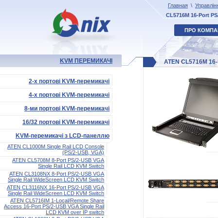
Главная
\
Управлін
CL5716M 16-Port PS
ПРО КОМПА
KVM ПЕРЕМИКАЧІ
ATEN CL5716M 16-P
2-х портові KVM-перемикачі
4-х портові KVM-перемикачі
8-ми портові KVM-перемикачі
16/32 портові KVM-перемикачі
KVM-перемикачі з LCD-панеллю
ATEN CL1000M Single Rail LCD Console
(PS/2-USB, VGA)
ATEN CL5708M 8-Port PS/2-USB VGA
Single Rail LCD KVM Switch
ATEN CL3108NX 8-Port PS/2-USB VGA
Single Rail WideScreen LCD KVM Switch
ATEN CL3116NX 16-Port PS/2-USB VGA
Single Rail WideScreen LCD KVM Switch
ATEN CL5716IM 1-Local/Remote Share
Access 16-Port PS/2-USB VGA Single Rail
LCD KVM over IP switch