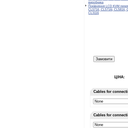
виробника
Порівняння LCD KVM перем
CL5716, CL5716i, CL5816, 
CL3116
Замовити
ЦІНА:
Cables for connect
Cables for connect