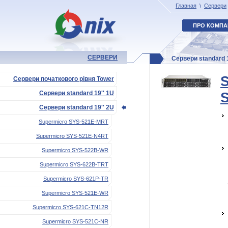
Главная
\
Сервери
ПРО КОМПА
СЕРВЕРИ
Сервери standard 1
Сервери початкового рівня Tower
Сервери standard 19'' 1U
Сервери standard 19'' 2U
Supermicro SYS-521E-MRT
Supermicro SYS-521E-N4RT
Supermicro SYS-522B-WR
Supermicro SYS-622B-TRT
Supermicro SYS-621P-TR
Supermicro SYS-521E-WR
Supermicro SYS-621C-TN12R
Supermicro SYS-521C-NR