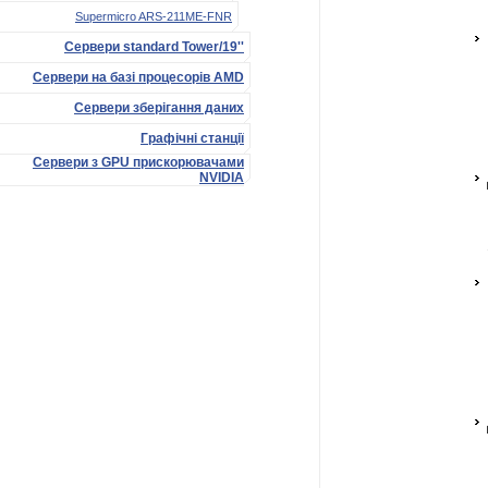
Supermicro ARS-211ME-FNR
Сервери standard Tower/19''
Сервери на базі процесорів AMD
Сервери зберігання даних
Графічні станції
Сервери з GPU прискорювачами
NVIDIA