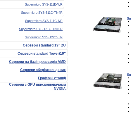
Supermicro SYS-111E-WR
Supermicro SYS-611C-TN4R
Su
Supermicro SYS-111C-NR
Supermicro SYS-121C-TN10R
Supermicro SYS-122C-TN
Сервери standard 19'' 2U
Сервери standard Tower/19''
Сервери на базі процесорів AMD
Сервери зберігання даних
Su
Графічні станції
Сервери з GPU прискорювачами
NVIDIA