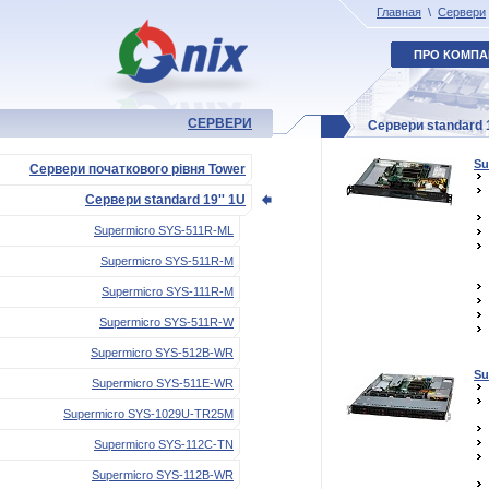
Главная
\
Сервери
ПРО КОМПА
СЕРВЕРИ
Сервери standard 1
Su
Сервери початкового рівня Tower
Сервери standard 19'' 1U
Supermicro SYS-511R-ML
Supermicro SYS-511R-M
Supermicro SYS-111R-M
Supermicro SYS-511R-W
Supermicro SYS-512B-WR
Su
Supermicro SYS-511E-WR
Supermicro SYS-1029U-TR25M
Supermicro SYS-112C-TN
Supermicro SYS-112B-WR