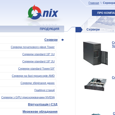
Главная
\
Сервер
ПРО КОМПА
ПРОДУКЦИЯ
Сервери
Сервери
С
T
Сервери початкового рівня Tower
Сервери standard 19'' 1U
Сервери standard 19'' 2U
Сервери standard Tower/19''
Сервери на базі процесорів AMD
С
Сервери зберігання даних
Графічні станції
Сервери з GPU прискорювачами NVIDIA
Віртуалізація і СЗД
Мережеве обладнання
С