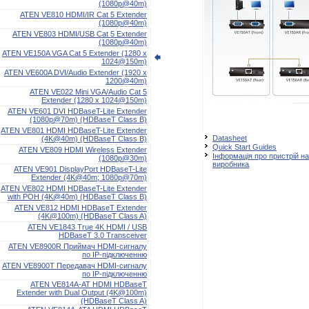
(1080p@40m)
ATEN VE810 HDMI/IR Cat 5 Extender
(1080p@40m)
ATEN VE803 HDMI/USB Cat 5 Extender
(1080p@40m)
ATEN VE150A VGA Cat 5 Extender (1280 x
1024@150m)
ATEN VE600A DVI/Audio Extender (1920 x
1200@40m)
ATEN VE022 Mini VGA/Audio Cat 5
Extender (1280 x 1024@150m)
ATEN VE601 DVI HDBaseT-Lite Extender
(1080p@70m) (HDBaseT Class B)
ATEN VE801 HDMI HDBaseT-Lite Extender
Datasheet
(4K@40m) (HDBaseT Class B)
Quick Start Guides
ATEN VE809 HDMI Wireless Extender
Інформація про пристрій на
(1080p@30m)
виробника
ATEN VE901 DisplayPort HDBaseT-Lite
Extender (4K@40m; 1080p@70m)
ATEN VE802 HDMI HDBaseT-Lite Extender
with POH (4K@40m) (HDBaseT Class B)
ATEN VE812 HDMI HDBaseT Extender
(4K@100m) (HDBaseT Class A)
ATEN VE1843 True 4K HDMI / USB
HDBaseT 3.0 Transceiver
ATEN VE8900R Приймач HDMI-сигналу
по IP-підключенню
ATEN VE8900T Передавач HDMI-сигналу
по IP-підключенню
ATEN VE814A-AT HDMI HDBaseT
Extender with Dual Output (4K@100m)
(HDBaseT Class A)