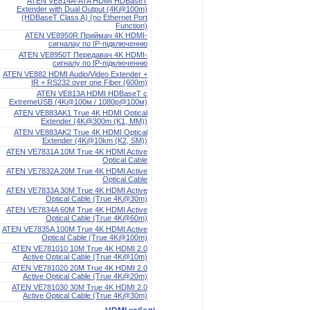
ATEN VE814A-ATA HDMI HDBaseT
Extender with Dual Output (4K@100m)
(HDBaseT Class A) (no Ethernet Port
Function)
ATEN VE8950R Приймач 4K HDMI-
сигналау по IP-підключенню
ATEN VE8950T Передавач 4K HDMI-
сигналу по IP-підключенню
ATEN VE882 HDMI Audio/Video Extender +
IR + RS232 over one Fiber (600m)
ATEN VE813A HDMI HDBaseT c
ExtremeUSB (4K@100м / 1080p@100м)
ATEN VE883AK1 True 4K HDMI Optical
Extender (4K@300m (K1, MM))
ATEN VE883AK2 True 4K HDMI Optical
Extender (4K@10km (K2, SM))
ATEN VE7831A 10M True 4K HDMI Active
Optical Cable
ATEN VE7832A 20M True 4K HDMI Active
Optical Cable
ATEN VE7833A 30M True 4K HDMI Active
Optical Cable (True 4K@30m)
ATEN VE7834A 60M True 4K HDMI Active
Optical Cable (True 4K@60m)
ATEN VE7835A 100M True 4K HDMI Active
Optical Cable (True 4K@100m)
ATEN VE781010 10M True 4K HDMI 2.0
Active Optical Cable (True 4K@10m)
ATEN VE781020 20M True 4K HDMI 2.0
Active Optical Cable (True 4K@20m)
ATEN VE781030 30M True 4K HDMI 2.0
Active Optical Cable (True 4K@30m)