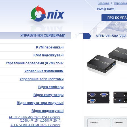
Главная
\
Управлін
1024@150m)
ПРО КОМПА
УПРАВЛІННЯ СЕРВЕРАМИ
ATEN VE150A VGA 
KVM перемикачі
KVM подовжувачі
Управління серверами (KVM) по IP
Управління живленням
Управління serial портами
Відео сплітери
Відео комутатори
Відео комутатори модульні
Відео подовжувачі
ATEN VE066 Mini Cat 5 DVI Extender
(1080p @ 15m/1080i @ 20m)
ATEN VE800A HDMI Cat 5 Extender