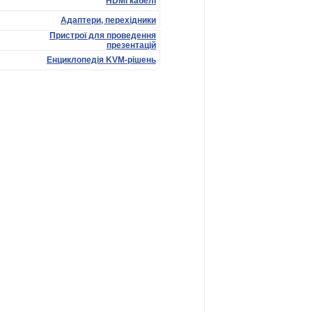
HDMI кабелі
Адаптери, перехідники
Пристрої для проведення
презентацій
Енциклопедія KVM-рішень