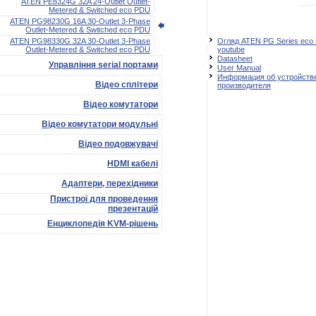
ATEN PE8324G 32A 24-Outlet Outlet-
Metered & Switched eco PDU
ATEN PG98230G 16A 30-Outlet 3-Phase
Outlet-Metered & Switched eco PDU
Огляд ATEN PG Series eco
ATEN PG98330G 32A 30-Outlet 3-Phase
youtube
Outlet-Metered & Switched eco PDU
Datasheet
Управління serial портами
User Manual
Информация об устройстве
Відео сплітери
производителя
Відео комутатори
Відео комутатори модульні
Відео подовжувачі
HDMI кабелі
Адаптери, перехідники
Пристрої для проведення
презентацій
Енциклопедія KVM-рішень