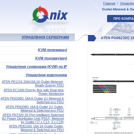
Главная
\
Управлін
Outlet-Metered & S
ПРО КОМПА
УПРАВЛІННЯ СЕРВЕРАМИ
ATEN PG98230G 16A
KVM перемикачі
KVM подовжувачі
Управління серверами (KVM) по IP
Управління живленням
ATEN PE1216 20A/16A 16-Outlet Metered-
Ready Energy PDU
ATEN EC1000 Energy Box with Real-time
Power Monitoring
ATEN PE6208G 16A 8-Outlet 1U Metered &
Switched eco PDU
ATEN PE8208G 16A 8-Outlet 1U Outlet-
Metered & Switched eco PDU
ATEN PN7320 20-Port Intelligent Switched
0U Power Distribution Unit (PDU), Metered
by Outlet (17 x C13, 3 x C19)
ATEN PE8216G 16A 16-Outlet Outlet-
Metered & Switched eco PDU