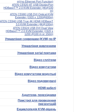
m)(no Ethernet Port Function)
ATEN CE920-AT USB DisplayPort
HDBaseT™ 2.0 KVM Extender (4K@100
m)
ATEN CE680 USB DVI Optical KVM
Extender (1920 x 1200@600m)
ATEN CE840 USB True 4K HDMI HDBaseT
3.0 KVM Extender (4K@100m)
ATEN CE624 USB DVI Dual View
HDBaseT™ 2.0 KVM Extender (1920 x
1200 @100 m or 150m)
Управління серверами (KVM) по IP
Управління живленням
Управління serial портами
Відео сплітери
Відео комутатори
Відео комутатори модульні
Відео подовжувачі
HDMI кабелі
Адаптери, перехідники
Пристрої для проведення
презентацій
Енциклопедія KVM-рішень