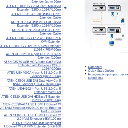
Extender (up to 50m)
ATEN CE100 USB VGA Cat 5 Mini KVM
Extender (1280 x 1024@100m)
ATEN UE3315A 15 m USB3.2 Gen1
Extender Cable
ATEN CE700A USB VGA Cat 5 KVM
Extender (1280 x 1024@150m)
ATEN UE332C 20 M USB 3.2 Gen1
Extender Cable
ATEN CE801 USB True 4K HDMI Cat 6
KVM Extender
ATEN CE600 USB DVI Cat 5 KVM Extender
(1024 x 768@60m)
ATEN UCE32100 4-port USB 2.0 CAT 5
Extender (100m)
ATEN CE770 USB VGA/Audio Cat 5 KVM
Extender with Deskew (1280 x
Datasheet
1024@300m)
Quick Start Guides
ATEN UEH4002A 4-port USB 2.0 Cat 5
Інформація про пристрій на
Extender (up to 100m)
виробника
ATEN CE604 USB DVI Dual View Cat 5
KVM Extender (1024 x 768@60m)
ATEN UEH4102 4-Port USB 2.0 Cat 5
Extender over LAN
ATEN CE620 USB DVI HDBaseT Extender
(1920 x 1200@100m)
ATEN CE820-ATA USB HDMI HDBaseT™
2.0 KVM Extender (4K@100 m)(no Ethernet
Port Function)
ATEN CE820-AT USB HDMI HDBaseT™
2.0 KVM Extender (4K@100 m)
ATEN CE920-ATA USB DisplayPort
HDBaseT™ 2.0 KVM Extender (4K@100