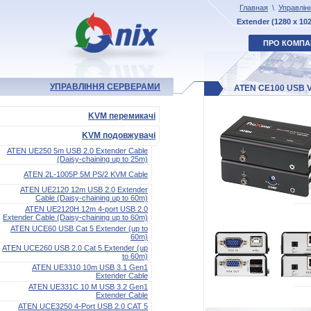
Главная
\
Управлін
Extender (1280 x 1
ПРО КОМПА
УПРАВЛІННЯ СЕРВЕРАМИ
ATEN CE100 USB V
KVM перемикачі
KVM подовжувачі
ATEN UE250 5m USB 2.0 Extender Cable
(Daisy-chaining up to 25m)
ATEN 2L-1005P 5M PS/2 KVM Cable
ATEN UE2120 12m USB 2.0 Extender
Cable (Daisy-chaining up to 60m)
ATEN UE2120H 12m 4-port USB 2.0
Extender Cable (Daisy-chaining up to 60m)
ATEN UCE60 USB Cat 5 Extender (up to
60m)
ATEN UCE260 USB 2.0 Cat 5 Extender (up
to 60m)
ATEN UE3310 10m USB 3.1 Gen1
Extender Cable
ATEN UE331C 10 M USB 3.2 Gen1
Extender Cable
ATEN UCE3250 4-Port USB 2.0 CAT 5