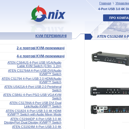
Главная
\
Управлін
4-Port USB 3.0 4K 
ПРО КОМПА
KVM ПЕРЕМИКАЧІ
ATEN CS1924M 4-Po
2-х портові KVM-перемикачі
4-х портові KVM-перемикачі
ATEN CS64US 4-Port USB VGA/Audio
Cable KVM Switch (0.9m, 1.2m)
ATEN CS1764A 4-Port USB DVI/Audio
KVMP™ Switch
ATEN CS1794 4-Port USB 2.0 HDMI/Audio
KVMP™ Switch
ATEN US421A 4-Port USB 2.0 Peripheral
Switch
ATEN CS84U 4-Port PS/2-USB VGA KVM
Switch
ATEN CS1784A 4-Port USB DVI Dual
Link/Audio KVMP™ Switch
ATEN CS1824 4-Port USB 3.0 4K HDMI
KVMP™ Switch with Audio Mixer Mode
ATEN CS1944DP 4-Port USB 3.0 4K
DisplayPort Dual Display KVMP™ Switch
ATEN CS1924M 4-Port USB 3.0 4K