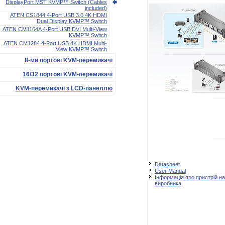
DisplayPort MST KVMP™ Switch (Cables
included)
ATEN CS1844 4-Port USB 3.0 4K HDMI
Dual Display KVMP™ Switch
ATEN CM1164A 4-Port USB DVI Multi-View
KVMP™ Switch
ATEN CM1284 4-Port USB 4K HDMI Multi-
View KVMP™ Switch
8-ми портові KVM-перемикачі
16/32 портові KVM-перемикачі
KVM-перемикачі з LCD-панеллю
Datasheet
User Manual
Інформація про пристрій на
виробника