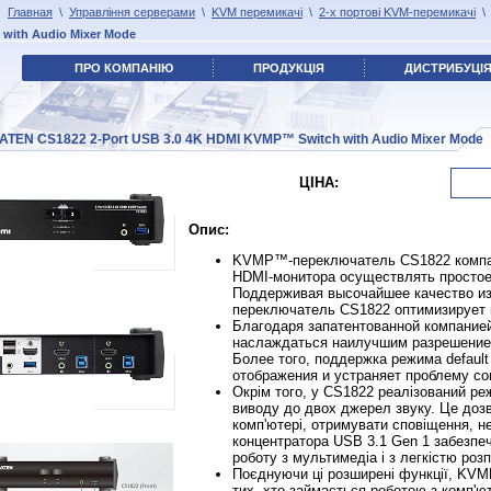
Главная
\
Управління серверами
\
KVM перемикачі
\
2-х портові KVM-перемикачі
with Audio Mixer Mode
ПРО КОМПАНІЮ
ПРОДУКЦІЯ
ДИСТРИБУЦІ
ATEN CS1822 2-Port USB 3.0 4K HDMI KVMP™ Switch with Audio Mixer Mode
ЦІНА:
Опис:
KVMP™-переключатель CS1822 компа
HDMI-монитора осуществлять просто
Поддерживая высочайшее качество изо
переключатель CS1822 оптимизирует 
Благодаря запатентованной компание
наслаждаться наилучшим разрешение
Более того, поддержка режима defaul
отображения и устраняет проблему с
Окрім того, у CS1822 реалізований ре
виводу до двох джерел звуку. Це доз
комп'ютері, отримувати сповіщення, 
концентратора USB 3.1 Gen 1 забезпеч
роботу з мультимедіа і з легкістю ро
Поєднуючи ці розширені функції, KVM
тих, хто займається роботою з комп'ю