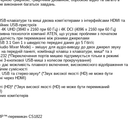
не виконання багатьох завдань.
SB-клавіатури та миші двома комп’ютерами з інтерфейсами HDMI та
ійних USB-пристроїв
 4K UHD (3840 x 2160 при 60 Гц) і 4K DCI (4096 x 2160 при 60 Гц)
ивна технологія компанії ATEN, що усуває проблеми з початком
здатність при перемиканні між різними джерелами
B 3.1 Gen 1 з швидкістю передачі даних до 5 Гбіт/с
udio Mixer Mode) – змішує для аудіо-виводу до двох джерел звуку
на передній панелі, комбінації клавіш з клавіатури, миші* та з
232 (*Переключення портів мишею підтримується тільки в режимі
ні 3-кнопкової USB-миші з колесом прокручування)
– дає можливість плавного включення, високоякісного відображення та
блем сумісності
SB та стерео-звуку* (*Звук високої якості (HD) не може бути
ні через HDMI)
ті (HD)* (*Звук високої якості (HD) не може бути перемиканий
I)
них комп'ютерів
VMP™-перемикач CS1822