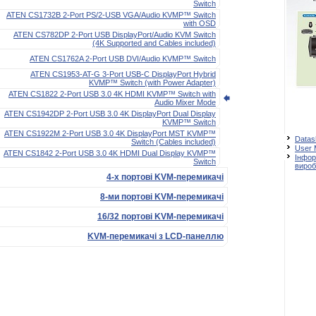
Switch
ATEN CS1732B 2-Port PS/2-USB VGA/Audio KVMP™ Switch
with OSD
ATEN CS782DP 2-Port USB DisplayPort/Audio KVM Switch
(4K Supported and Cables included)
ATEN CS1762A 2-Port USB DVI/Audio KVMP™ Switch
ATEN CS1953-AT-G 3-Port USB-C DisplayPort Hybrid
KVMP™ Switch (with Power Adapter)
ATEN CS1822 2-Port USB 3.0 4K HDMI KVMP™ Switch with
Audio Mixer Mode
ATEN CS1942DP 2-Port USB 3.0 4K DisplayPort Dual Display
KVMP™ Switch
ATEN CS1922M 2-Port USB 3.0 4K DisplayPort MST KVMP™
Datas
Switch (Cables included)
User 
ATEN CS1842 2-Port USB 3.0 4K HDMI Dual Display KVMP™
Інфор
Switch
вироб
4-х портові KVM-перемикачі
8-ми портові KVM-перемикачі
16/32 портові KVM-перемикачі
KVM-перемикачі з LCD-панеллю