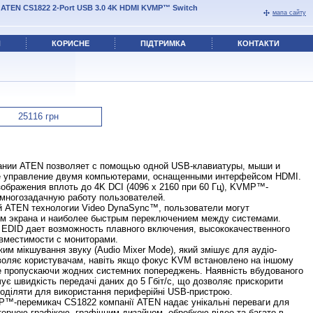
\
ATEN CS1822 2-Port USB 3.0 4K HDMI KVMP™ Switch
мапа сайту
Я
КОРИСНЕ
ПІДТРИМКА
КОНТАКТИ
нии ATEN позволяет с помощью одной USB-клавиатуры, мыши и
е управление двумя компьютерами, оснащенными интерфейсом HDMI.
бражения вплоть до 4K DCI (4096 x 2160 при 60 Гц), KVMP™-
многозадачную работу пользователей.
й ATEN технологии Video DynaSync™, пользователи могут
м экрана и наиболее быстрым переключением между системами.
t EDID дает возможность плавного включения, высококачественного
овместимости с мониторами.
жим мікшування звуку (Audio Mixer Mode), який змішує для аудіо-
воляє користувачам, навіть якщо фокус KVM встановлено на іншому
не пропускаючи жодних системних попереджень. Наявність вбудованого
ує швидкість передачі даних до 5 Гбіт/с, що дозволяє прискорити
зподіляти для використання периферійні USB-пристрою.
P™-перемикач CS1822 компанії ATEN надає унікальні переваги для
терною графікою, графічним дизайном, обробкою відео та багато в