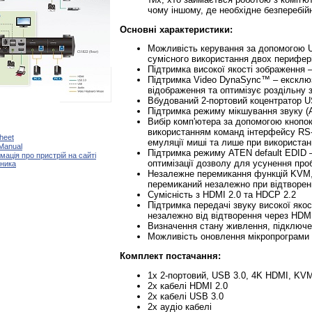
чому іншому, де необхідне безперебій
Основні характеристики:
Можливість керування за допомогою U
сумісного використання двох перифер
Підтримка високої якості зображення –
Підтримка Video DynaSync™ – ексклюз
відображення та оптимізує роздільну 
Вбудований 2-портовий коцентратор US
Підтримка режиму мікшування звуку (A
Вибір комп'ютера за допомогою кнопок 
використанням команд інтерфейсу RS-
heet
емуляції миші та лише при використан
Manual
Підтримка режиму ATEN default EDID 
мація про пристрій на сайті
оптимізації дозволу для усунення про
ника
Незалежне перемикання функцій KVM, U
перемиканий незалежно при відтворен
Сумісність з HDMI 2.0 та HDCP 2.2
Підтримка передачі звуку високої якос
незалежно від відтворення через HDM
Визначення стану живлення, підключе
Можливість оновлення мікропрограми
Комплект постачання:
1x 2-портовий, USB 3.0, 4K HDMI, K
2x кабелі HDMI 2.0
2x кабелі USB 3.0
2x аудіо кабелі