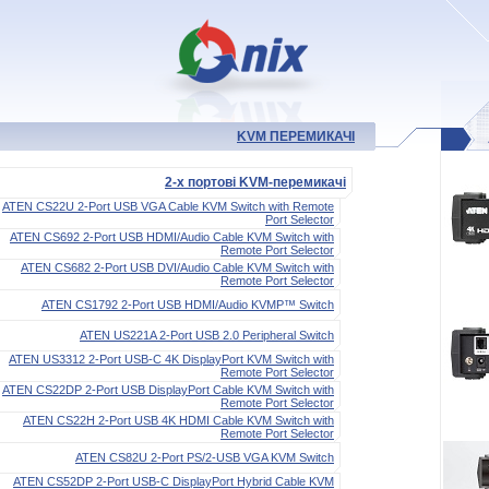
KVM ПЕРЕМИКАЧІ
2-х портові KVM-перемикачі
ATEN CS22U 2-Port USB VGA Cable KVM Switch with Remote
Port Selector
ATEN CS692 2-Port USB HDMI/Audio Cable KVM Switch with
Remote Port Selector
ATEN CS682 2-Port USB DVI/Audio Cable KVM Switch with
Remote Port Selector
ATEN CS1792 2-Port USB HDMI/Audio KVMP™ Switch
ATEN US221A 2-Port USB 2.0 Peripheral Switch
ATEN US3312 2-Port USB-C 4K DisplayPort KVM Switch with
Remote Port Selector
ATEN CS22DP 2-Port USB DisplayPort Cable KVM Switch with
Remote Port Selector
ATEN CS22H 2-Port USB 4K HDMI Cable KVM Switch with
Remote Port Selector
ATEN CS82U 2-Port PS/2-USB VGA KVM Switch
ATEN CS52DP 2-Port USB-C DisplayPort Hybrid Cable KVM