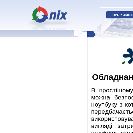
ПРО КОМПА
Обладнан
В простішому
можна, безпо
ноутбуку з ко
передбачає
використовув
вигляді зат
подібних тру