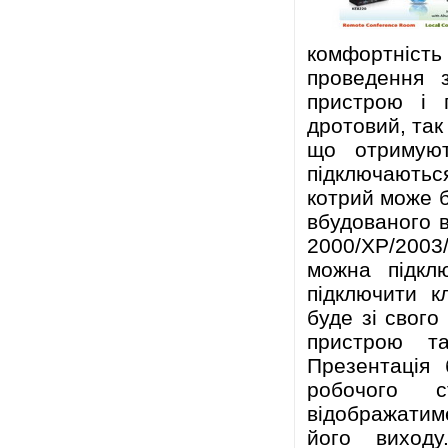
комфортніст
проведення 
пристрою і 
дротовий, так
що отримуют
підключаютьс
котрий може б
вбудованого 
2000/XP/2003/
можна підкл
підключити к
буде зі свого
пристрою т
Презентація 
робочого 
відображатим
його виходу