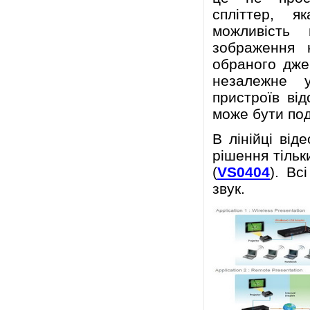
спліттер, 
можливість
зображення 
обраного дже
незалежне у
пристроїв від
може бути под
В лінійці від
рішення тільк
(
VS0404
). Вс
звук.