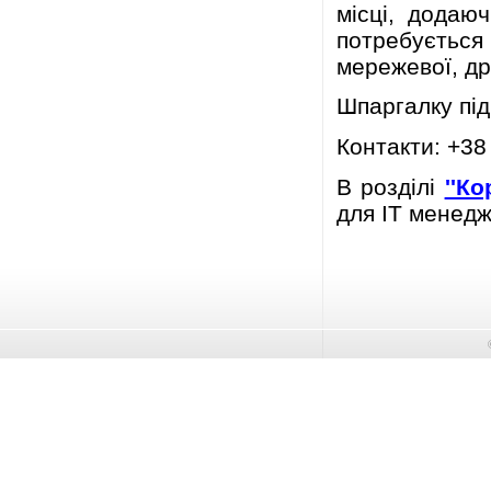
місці, додаюч
потребуєтьс
мережевої, др
Шпаргалку пі
Контакти: +38
В розділі
''К
для ІТ менедже