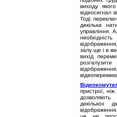
виходу якого
відеосигнал ві
Тоді переклю
декілька нат
управління. А
необхідніст
відображення
залу ще і в в
вихід переми
розгалузити
відображення
відеоперемика
Відеокомута
пристрої, ніж
дозволяють 
декількох д
відображення
це не прос