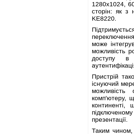
1280х1024, 60
сторін: як з 
KE8220.
Підтримуєть
переключення
може інтегру
можливість р
доступу в 
аутентифікаці
Пристрій так
існуючий мере
можливість 
комп'ютеру, 
континенті, 
підключеному 
презентації.
Таким чином,